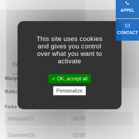
APPEL
CONTACT
This site uses cookies
and gives you control
over what you want to
activate
Détails du produit
Marque
URB
OK, accept all
Personalize
Référence
623042RS
Fiche technique
Alésage(d)
20.00
Diamètre(D)
52.00