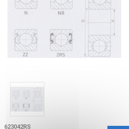
623042RS