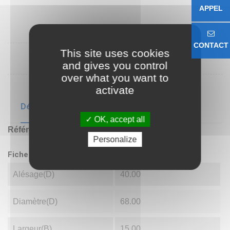
APPEL
CONTACT
This site uses cookies
and gives you control
over what you want to
activate
Détails du produit
OK, accept all
Référence
6008NR
Personalize
Fiche technique
Alésage(d)
40.00
Diamètre(D)
68.00
Largeur(B)
15.00