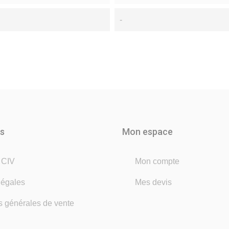
-
ns
Mon espace
é CIV
Mon compte
légales
Mes devis
s générales de vente