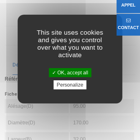
APPEL
CONTACT
This site uses cookies
and gives you control
over what you want to
activate
Détails du produit
OK, accept all
Référence
62192RS
Personalize
Fiche technique
Alésage(d)
95.00
Diamètre(D)
170.00
Largeur(B)
32.00