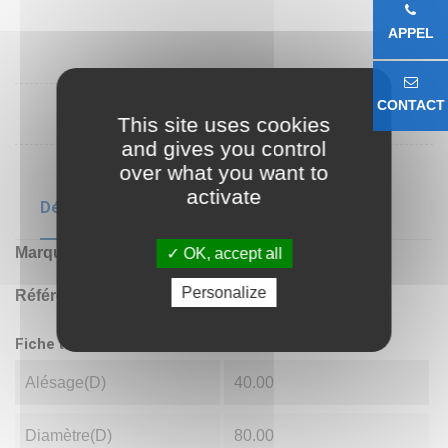
APPEL
CONTACT
This site uses cookies
and gives you control
over what you want to
activate
Détails du produit
Marque
VB
OK, accept all
Personalize
Référence
6208ZZ
Fiche technique
Alésage(d)
40.00
Diamètre(D)
80.00