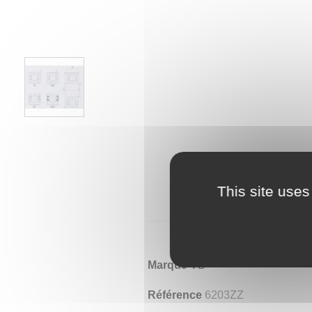
This site uses
Marque
VB
Référence
6203ZZ