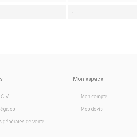
-
ns
Mon espace
é CIV
Mon compte
légales
Mes devis
s générales de vente