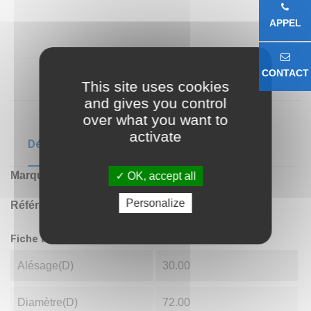
APPEL
CONTACT
This site uses cookies
and gives you control
over what you want to
activate
Détails du produit
Marque
CHINE
OK, accept all
Personalize
Référence
6306ZZ
Fiche technique
Alésage(d)
30.00
Diamètre(D)
72.00