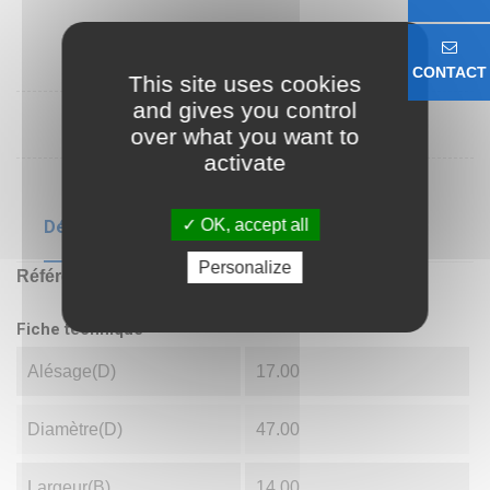
CONTACT
This site uses cookies
and gives you control
over what you want to
activate
OK, accept all
Détails du produit
Personalize
Référence
S6303ZZ
Fiche technique
Alésage(d)
17.00
Diamètre(D)
47.00
Largeur(B)
14.00