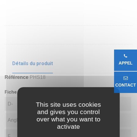
Détails du produit
APPEL
Référence
PHS18
CONTACT
Fiche technique
This site uses cookies
D-
18.00
and gives you control
over what you want to
Angle
15.00
activate
F
71.00