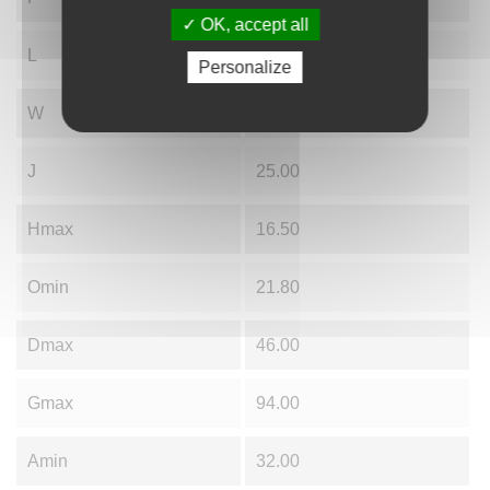
OK, accept all
L
10.00
Personalize
W
23.00
J
25.00
Hmax
16.50
Omin
21.80
Dmax
46.00
Gmax
94.00
Amin
32.00