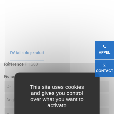
Détails du produit
APPEL
Référence
PHS08
CONTACT
Fiche technique
This site uses cookies
D-
8.00
and gives you control
over what you want to
Angle
14.00
activate
F
36.00