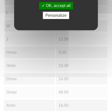
OK, accept all
L
5.00
Personalize
W
12.00
J
12.50
Hmax
9.00
Omin
10.30
Dmax
24.00
Gmax
48.00
Amin
16.00