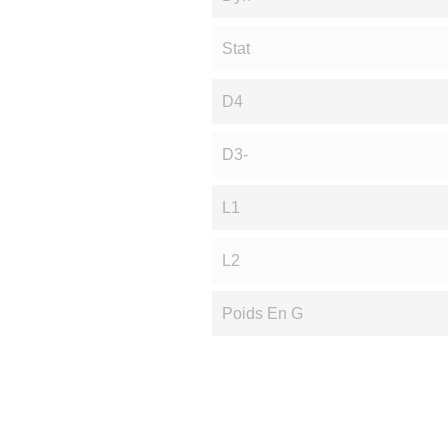
Stat
D4
D3-
L1
L2
Poids En G