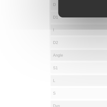
D
D1
I
D2
Angle
S1
L
S
Dyn