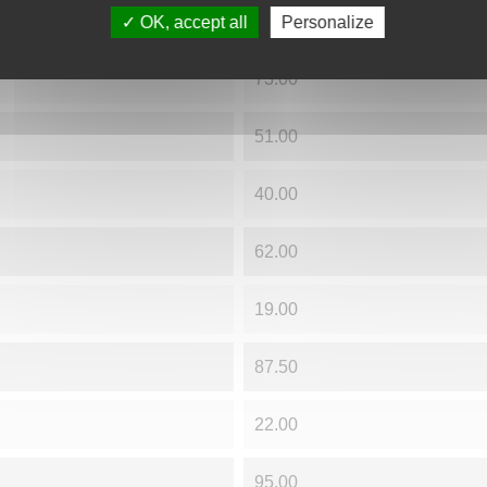
30.00
OK, accept all
Personalize
73.00
51.00
40.00
62.00
19.00
87.50
22.00
95.00