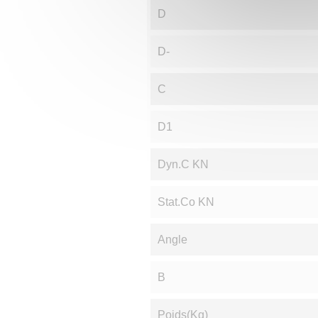
D
D-
C
D1
Dyn.C KN
Stat.Co KN
Angle
B
Poids(Kg)