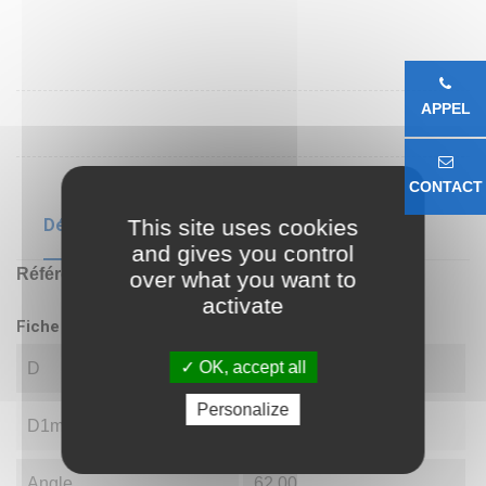
APPEL
CONTACT
This site uses cookies
Détails du produit
and gives you control
Référence
GAR30 DO
over what you want to
activate
Fiche technique
OK, accept all
D
30.00
Personalize
D1min
33.40
Angle
62.00