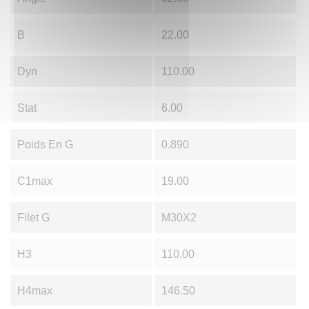
B
22.00
Dyn
110.00
Stat
6.00
Poids En G
0.890
C1max
19.00
Filet G
M30X2
H3
110.00
H4max
146.50