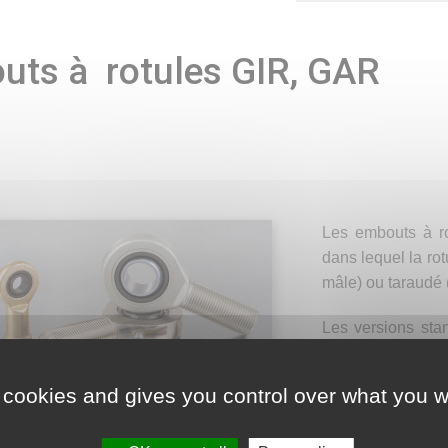
uts à rotules GIR, GAR
Les embouts à ro
dans lequel la rot
mâle) ou taraudé 
Les versions st
contact chrome d
CIV peut vous fou
 cookies and gives you control over what you w