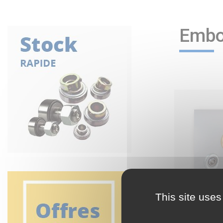
Embo
This site uses