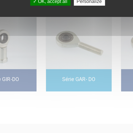
OK, accept all
Personalize
e GIR-DO
Série GAR- DO