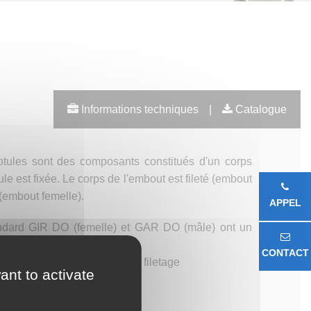
Informations techniques
|
Catalogue
tules sont des composants constitués d'un corps
ule est fixée. Le corps de l'embout est fileté (embout
(embout femelle).
APPEL
andard GIR DO (femelle) et GAR DO (mâle) ont un
ur/PTFE.
CONTACT
rnir les embouts avec pas de filetage
ant to activate