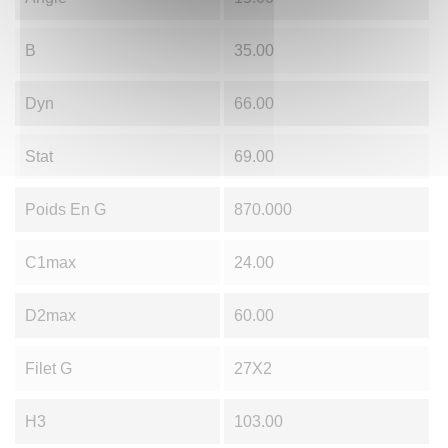
B
35.00
Dyn
66.00
Stat
69.00
Poids En G
870.000
C1max
24.00
D2max
60.00
Filet G
27X2
H3
103.00