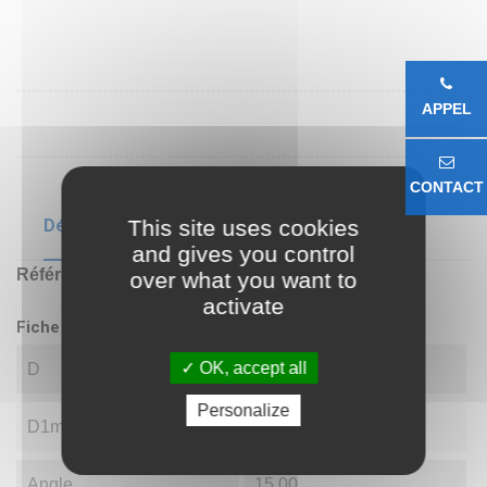
APPEL
CONTACT
This site uses cookies
Détails du produit
and gives you control
Référence
COS28
over what you want to
activate
Fiche technique
OK, accept all
D
28.00
Personalize
D1min
32.29
Angle
15.00