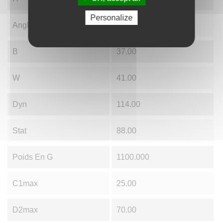
Personalize
Angle
17.00
B
37.00
W
41.00
Dyn
114.00
Stat
88.00
Poids En G
1100.000
C1max
25.00
D2max
70.00