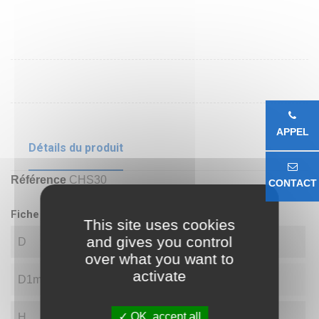
APPEL
Détails du produit
Référence
CHS30
CONTACT
Fiche technique
This site uses cookies
and gives you control
D
30.00
over what you want to
activate
D1min
34.80
OK, accept all
H
110.00