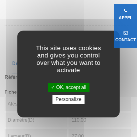
APPEL
CONTACT
This site uses cookies
and gives you control
over what you want to
Détails du produit
activate
Référence
7310B
OK, accept all
Fiche technique
Personalize
Alésage(d)
50.00
Diamètre(D)
110.00
Largeur(B)
27.00