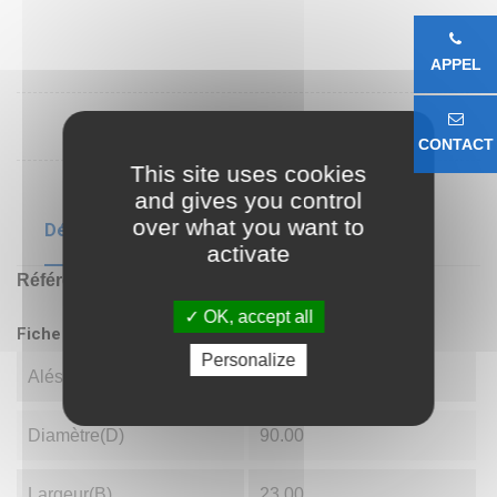
APPEL
CONTACT
This site uses cookies
and gives you control
over what you want to
Détails du produit
activate
Référence
7308 B
OK, accept all
Fiche technique
Personalize
Alésage(d)
40.00
Diamètre(D)
90.00
Largeur(B)
23.00