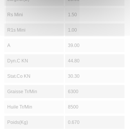
Rs Mini
1.50
R1s Mini
1.00
A
39.00
Dyn.C KN
44.80
Stat.Co KN
30.30
Graisse Tr/min
6300
Huile Tr/min
8500
Poids(Kg)
0.670