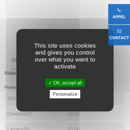
APPEL
CONTACT
This site uses cookies
and gives you control
over what you want to
Détails du produit
activate
Référence
7304 B
OK, accept all
Fiche technique
Personalize
Alésage(d)
20.00
Diamètre(D)
52.00
Largeur(B)
15.00