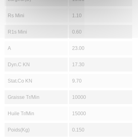
Rs Mini
1.10
R1s Mini
0.60
A
23.00
Dyn.C KN
17.30
Stat.Co KN
9.70
Graisse Tr/min
10000
Huile Tr/min
15000
Poids(Kg)
0.150