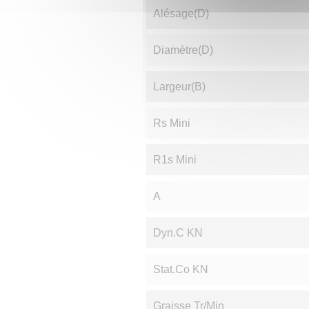
Alésage(d)
Diamètre(D)
Largeur(B)
Rs Mini
R1s Mini
A
Dyn.C KN
Stat.Co KN
Graisse Tr/min