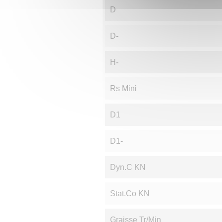
D
D-
H-
Rs Mini
D1
D1-
Dyn.C KN
Stat.Co KN
Graisse Tr/min