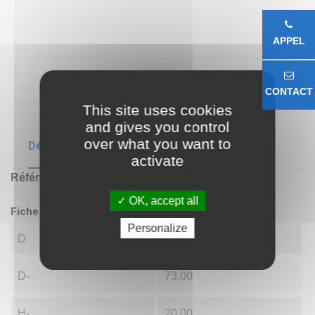
APPEL
CONTACT
This site uses cookies
and gives you control
over what you want to
Détails du produit
activate
Référence
51209
OK, accept all
Fiche technique
Personalize
D
45.00
D-
73.00
H-
20.00