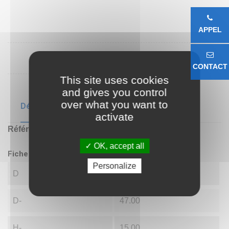
APPEL
CONTACT
This site uses cookies
and gives you control
over what you want to
Détails du produit
activate
Référence
51205
OK, accept all
Fiche technique
Personalize
D
25.00
D-
47.00
H-
15.00