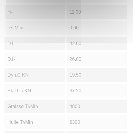
H-
11.00
Rs Mini
0.60
D1
42.00
D1-
26.00
Dyn.C KN
19.50
Stat.Co KN
37.20
Graisse Tr/min
4800
Huile Tr/min
6300