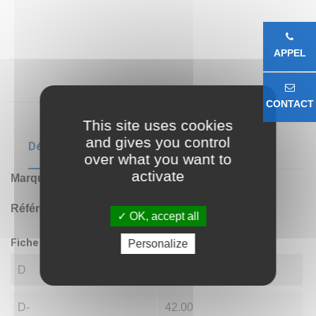
APPEL
CONTACT
This site uses cookies
and gives you control
Détails du produit
over what you want to
activate
Marque
CHINE
Référence
51105
OK, accept all
Fiche technique
Personalize
D
25.00
D-
42.00