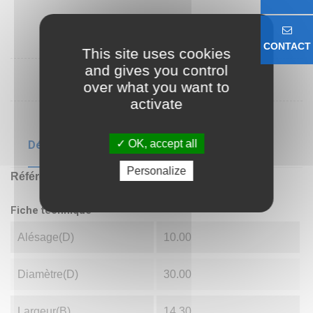
CONTACT
This site uses cookies
and gives you control
over what you want to
activate
OK, accept all
Détails du produit
Personalize
Référence
5200ZZ
Fiche technique
Alésage(d)
10.00
Diamètre(D)
30.00
Largeur(B)
14.30