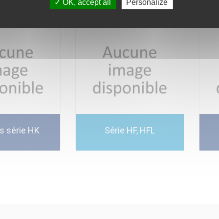
OK, accept all
Personalize
es série HK
Série HF, HFL