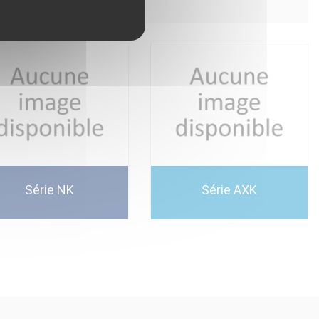
Série NK
Série AXK