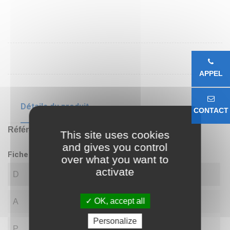
APPEL
Détails du produit
CONTACT
Référence
SAPFT205
This site uses cookies
and gives you control
Fiche technique
over what you want to
activate
D
25.00
OK, accept all
A
95.30
Personalize
P
76.20