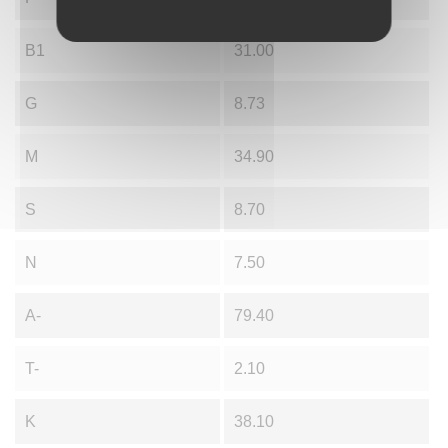
B1
31.00
G
8.73
M
34.90
S
8.70
N
7.50
A-
79.40
T-
2.10
K
38.10