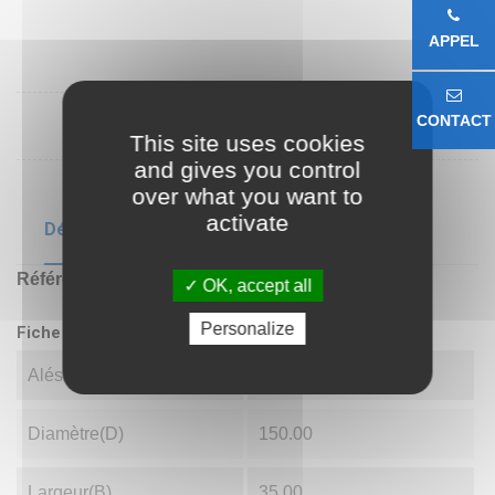
APPEL
CONTACT
This site uses cookies
and gives you control
over what you want to
activate
Détails du produit
Référence
21314
OK, accept all
Personalize
Fiche technique
Alésage(d)
70.00
Diamètre(D)
150.00
Largeur(B)
35.00