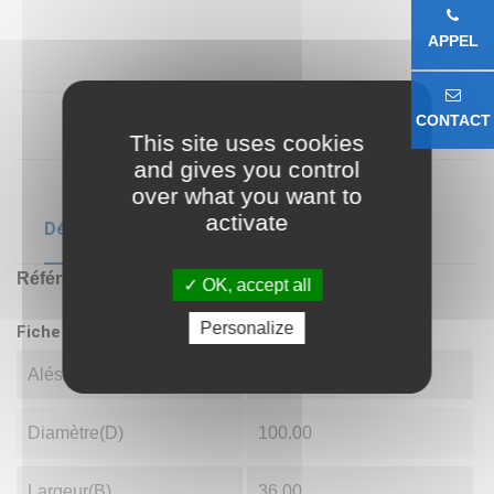
APPEL
CONTACT
This site uses cookies
and gives you control
over what you want to
activate
Détails du produit
Référence
22309K
OK, accept all
Personalize
Fiche technique
Alésage(d)
45.00
Diamètre(D)
100.00
Largeur(B)
36.00