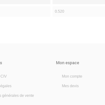
0.520
ns
Mon espace
é CIV
Mon compte
légales
Mes devis
s générales de vente