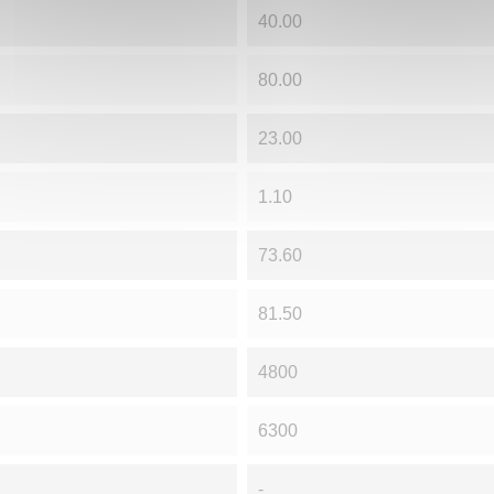
40.00
80.00
23.00
1.10
73.60
81.50
4800
6300
-