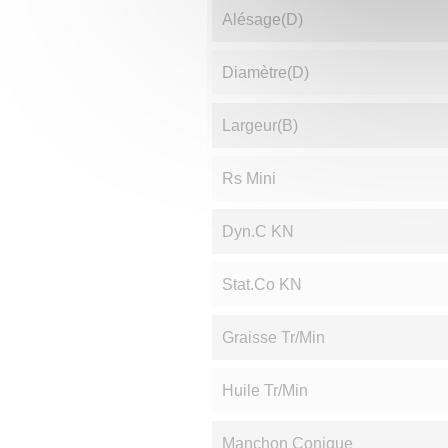
Alésage(d)
Diamètre(D)
Largeur(B)
Rs Mini
Dyn.C KN
Stat.Co KN
Graisse Tr/min
Huile Tr/min
Manchon Conique