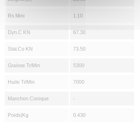
Rs Mini
1.10
Dyn.C KN
67.30
Stat.Co KN
73.50
Graisse Tr/min
5300
Huile Tr/min
7000
Manchon Conique
-
Poids(Kg
0.430