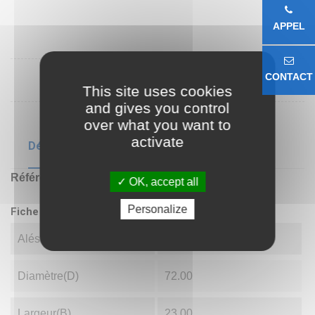
APPEL
CONTACT
This site uses cookies
and gives you control
over what you want to
activate
Détails du produit
Référence
22207
OK, accept all
Personalize
Fiche technique
Alésage(d)
35.00
Diamètre(D)
72.00
Largeur(B)
23.00