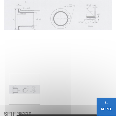
APPEL
SF1F 38320