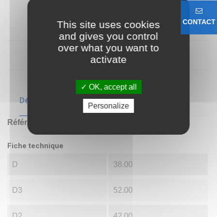
CONTACT
This site uses cookies
and gives you control
over what you want to
activate
OK, accept all
Détails du produit
Personalize
Référence
SF1F 38320
Fiche technique
D
38.00
D3
52.00
D2
42.00