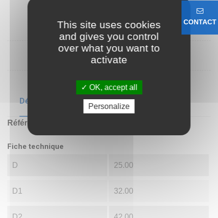
CONTACT
This site uses cookies
and gives you control
over what you want to
activate
OK, accept all
Détails du produit
Personalize
Référence
MB05
Fiche technique
D
25.00
D1
32.00
D2
42.00