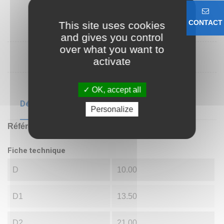
CONTACT
This site uses cookies
and gives you control
over what you want to
activate
OK, accept all
Détails du produit
Personalize
Référence
MB00
Fiche technique
D
10.00
D1
13.50
D2
21.00