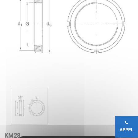
APPEL
KM28