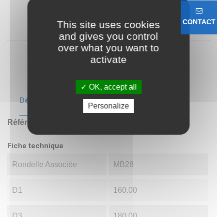
CONTACT
This site uses cookies
and gives you control
over what you want to
activate
OK, accept all
Détails du produit
Personalize
Référence
KM28
Fiche technique
Rondelle Associée
MB28
D1
160.00
D3
180.00