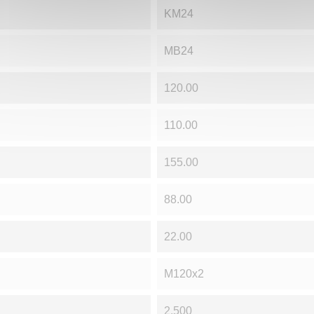
KM24
MB24
120.00
110.00
155.00
88.00
22.00
M120x2
2.500