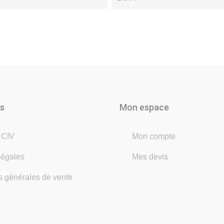
ns
Mon espace
é CIV
Mon compte
légales
Mes devis
s générales de vente