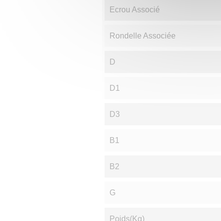
Ecrou Associé
Rondelle Associée
D
D1
D3
B1
B2
G
Poids(Kg)