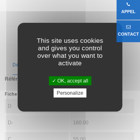
APPEL
CONTACT
This site uses cookies
and gives you control
over what you want to
activate
Détails du produit
Référence
GE100 FO 2RS
OK, accept all
Personalize
Fiche technique
D
100.00
D-
160.00
C
55.00