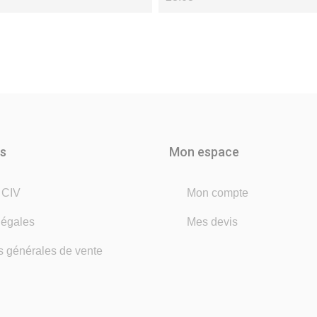
ns
Mon espace
é CIV
Mon compte
légales
Mes devis
s générales de vente