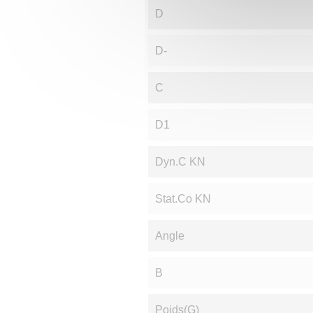
D
D-
C
D1
Dyn.C KN
Stat.Co KN
Angle
B
Poids(g)