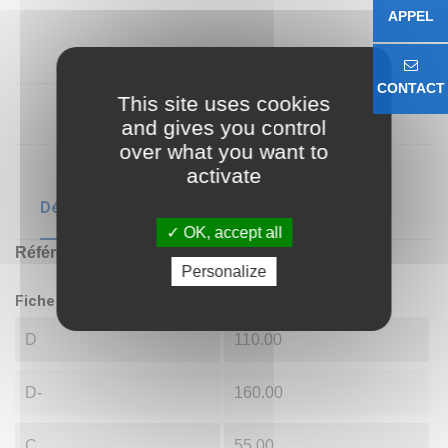
APPEL
CONTACT
This site uses cookies
and gives you control
over what you want to
activate
Détails du produit
OK, accept all
Référence
GE110 DO
Personalize
Fiche technique
D
110.00
D-
160.00
C
55.00