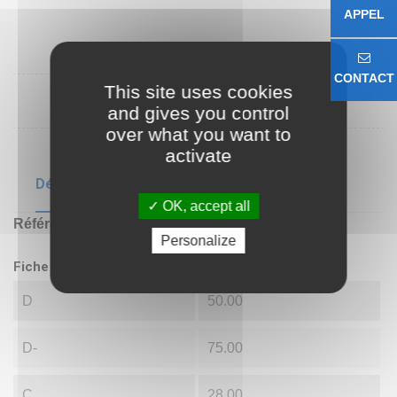
APPEL
CONTACT
This site uses cookies
and gives you control
over what you want to
activate
Détails du produit
OK, accept all
Référence
GE50 DO
Personalize
Fiche technique
D
50.00
D-
75.00
C
28.00