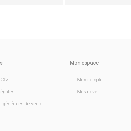
ns
Mon espace
é CIV
Mon compte
légales
Mes devis
s générales de vente