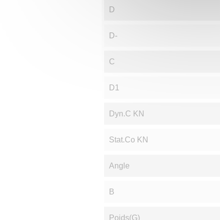
D
D-
C
D1
Dyn.C KN
Stat.Co KN
Angle
B
Poids(g)