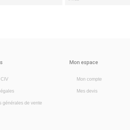
ns
Mon espace
é CIV
Mon compte
légales
Mes devis
s générales de vente