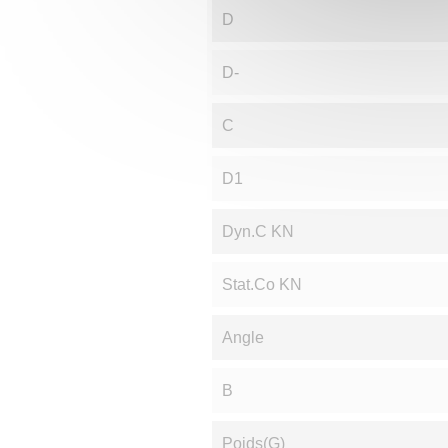
D
D-
C
D1
Dyn.C KN
Stat.Co KN
Angle
B
Poids(g)