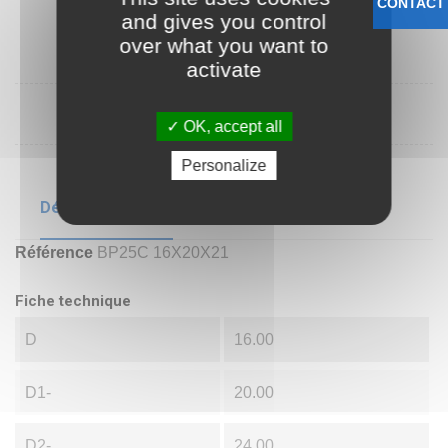
CONTACT
and gives you control
over what you want to
activate
OK, accept all
Personalize
Détails du produit
Référence
BP25C 16X20X21
Fiche technique
D
16.00
D1-
20.00
D2-
24.00