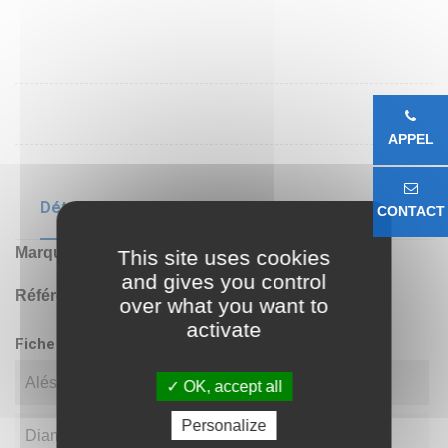
APPEL
Détails du produit
CONTACT
Marque
CHINE
This site uses cookies
and gives you control
Référence
30215
over what you want to
activate
Fiche technique
Alésage(d)
75.00
OK, accept all
Personalize
Diamètre(D)
130.00