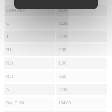
Largeur(B)
25.00
C
22.00
T
27.25
R1s
2.00
R2s
1.50
R3s
0.60
A
27.00
Dyn.C KN
134.00