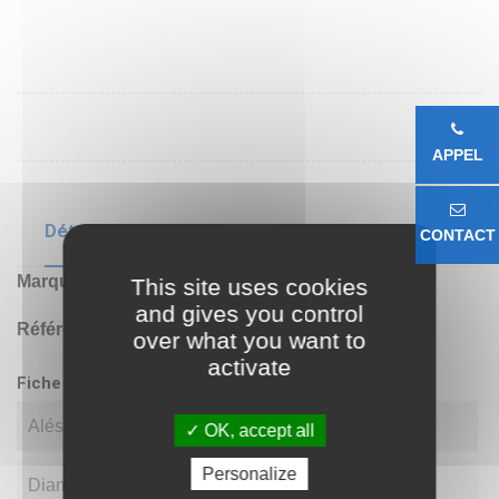
APPEL
Détails du produit
CONTACT
Marque
VB
This site uses cookies
and gives you control
Référence
30210
over what you want to
activate
Fiche technique
Alésage(d)
50.00
OK, accept all
Personalize
Diamètre(D)
90.00