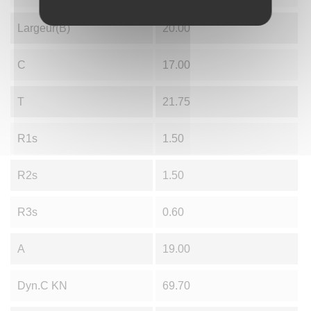
Largeur(B)
20.00
C
17.00
T
21.75
R1s
1.50
R2s
1.50
R3s
0.60
A
19.00
Dyn.C KN
69.70